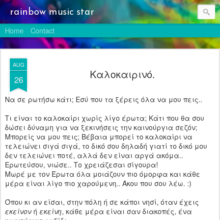
rainbow music star
Home
Contact
AUG
Καλοκαιρινό.
26
Να σε ρωτήσω κάτι; Εσύ που τα ξέρεις όλα να μου πεις..
Τι είναι το καλοκαίρι χωρίς λίγο έρωτα; Κάτι που θα σου
δώσει δύναμη για να ξεκινήσεις την καινούργια σεζόν;
Μπορείς να μου πεις; Βέβαια μπορεί το καλοκαίρι να
τελειώνει σιγά σιγά, το δικό σου δηλαδή γιατί το δικό μου
δεν τελειώνει ποτέ, αλλά δεν είναι αργά ακόμα..
Ερωτεύσου, νιώσε.. Το χρειάζεσαι σίγουρα!
Μωρέ με τον Έρωτα όλα μοιάζουν πιο όμορφα και κάθε
μέρα είναι λίγο πιο χαρούμενη.. Άκου που σου λέω. :)
Όπου κι αν είσαι, στην πόλη ή σε κάποι νησί, όταν έχεις
εκείνον
ή
εκείνη
, κάθε μέρα είναι σαν διακοπές, ένα